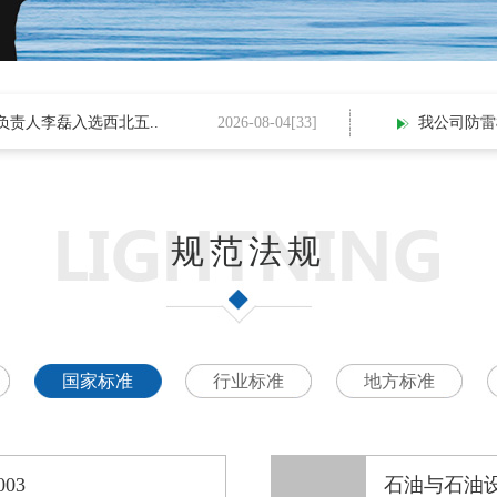
人李磊入选西北五..
2026-08-04[
33
]
我公司防雷检
规范法规
国家标准
行业标准
地方标准
03
石油与石油设施