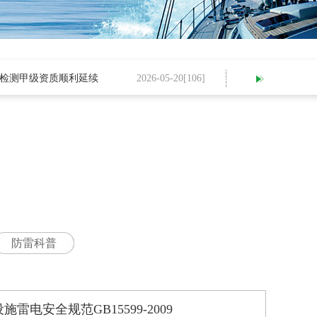
测甲级资质顺利延续
2026-05-20[
106
]
我公司进行20
防雷科普
雷电安全规范GB15599-2009