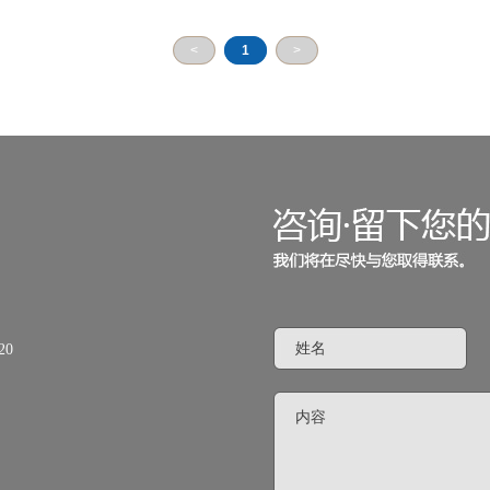
<
1
>
0