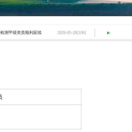
测甲级资质顺利延续
2026-05-20[
106
]
我公司进行20
员