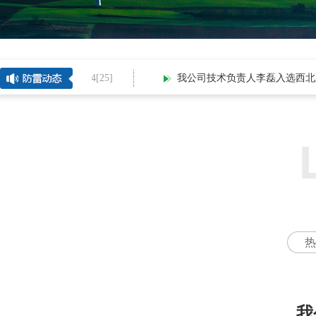
2026-08-04[
25
]
我公司技术负责人李磊入选西北五.
热
我