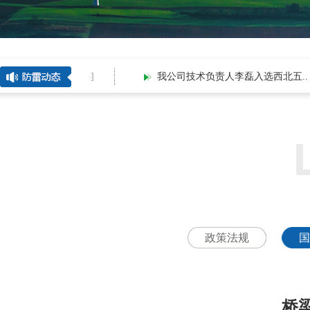
2026-08-04[
28
]
我公司技术负责人李磊入选西北五..
政策法规
国
桥梁