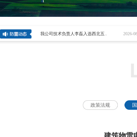
4[
28
]
我公司技术负责人李磊入选西北五..
2026-08-0
政策法规
国
建筑物雷电