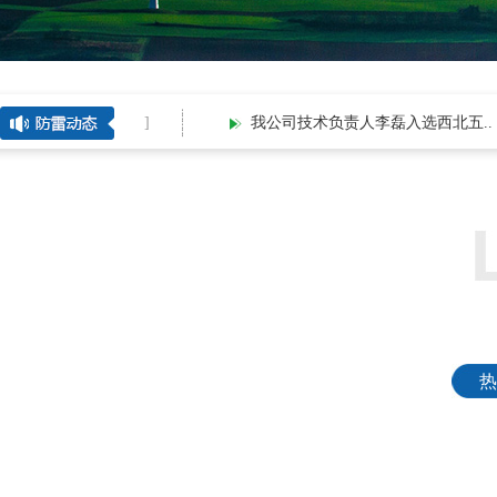
2026-08-04[
25
]
我公司技术负责人李磊入选西北五..
热