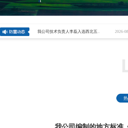
[
27
]
我公司技术负责人李磊入选西北五..
2026-08-04
热
我公司编制的地方标准