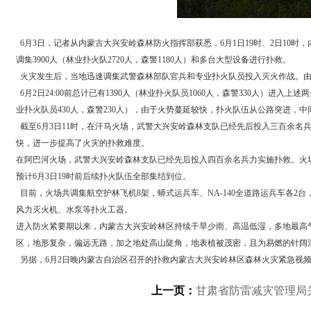
6月3日，记者从内蒙古大兴安岭森林防火指挥部获悉，6月1日19时、2日10
调集3900人（林业扑火队2720人，森警1180人）和多台大型设备进行扑救。
火灾发生后，当地迅速调集武警森林部队官兵和专业扑火队员投入灭火作战。由
6月2日24:00前总计已有1390人（林业扑火队员1060人，森警330人）进入
业扑火队员430人，森警230人），由于火势蔓延较快，扑火队伍从公路突进，
截至6月3日11时，在汗马火场，武警大兴安岭森林支队已经先后投入三百余
快，进一步提高了火灾的扑救难度。
在阿巴河火场，武警大兴安岭森林支队已经先后投入四百余名兵力实施扑救。火
预计6月3日19时前后续扑火队伍全部集结到位。
目前，火场共调集航空护林飞机8架，蟒式运兵车、NA-140全道路运兵车各
风力灭火机、水泵等扑火工器。
进入防火紧要期以来，内蒙古大兴安岭林区持续干旱少雨、高温低湿，多地最高
区，地形复杂，偏远无路，加之地处高山陡角，地表植被茂密，且为易燃的针阔
另据，6月2日晚内蒙古自治区召开的扑救内蒙古大兴安岭林区森林火灾紧急视
上一页：
甘肃省防雷减灾管理局关